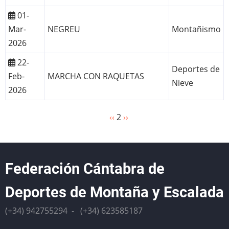
01-
Mar-
NEGREU
Montañismo
2026
22-
Deportes de
Feb-
MARCHA CON RAQUETAS
Nieve
2026
Página
‹‹
2
Siguiente
››
Paginación
anterior
página
Federación Cántabra de
Deportes de Montaña y Escalada
(+34) 942755294 - (+34) 623585187