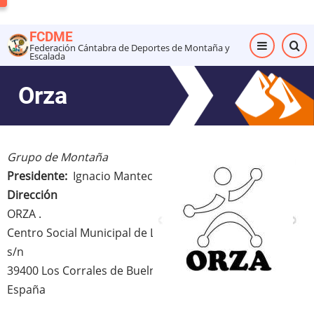
Pasar
al
FCDME
contenido
Federación Cántabra de Deportes de Montaña y
Escalada
principal
Orza
Grupo de Montaña
Presidente
Ignacio Mantecón
Dirección
ORZA
.
Centro Social Municipal de La Pelá - Planta 1 C/ San Jorge
s/n
39400
Los Corrales de Buelna
Cantabria
España