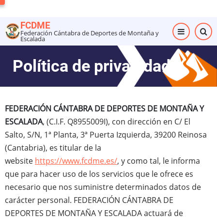
Pasar
al
FCDME
contenido
Federación Cántabra de Deportes de Montaña y
Escalada
principal
Política de privacidad
FEDERACIÓN CÁNTABRA DE DEPORTES DE MONTAÑA Y
ESCALADA
, (C.I.F. Q8955009I), con dirección en C/ El
Salto, S/N, 1ª Planta, 3ª Puerta Izquierda, 39200 Reinosa
(Cantabria), es titular de la
website
https://www.fcdme.es/
, y como tal, le informa
que para hacer uso de los servicios que le ofrece es
necesario que nos suministre determinados datos de
carácter personal. FEDERACIÓN CÁNTABRA DE
DEPORTES DE MONTAÑA Y ESCALADA actuará de