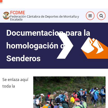
Pasar
al
FCDME
contenido
Federación Cántabra de Deportes de Montaña y
Escalada
principal
Documentacion para la
homologación de
Senderos
Se enlaza aquí
toda la