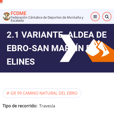
Pasar
al
FCDME
contenido
Federación Cántabra de Deportes de Montaña y
Escalada
principal
2.1 VARIANTE. ALDEA DE
EBRO-SAN MARTÍN DE
ELINES
GR 99 CAMINO NATURAL DEL EBRO
Tipo de recorrido
Travesía