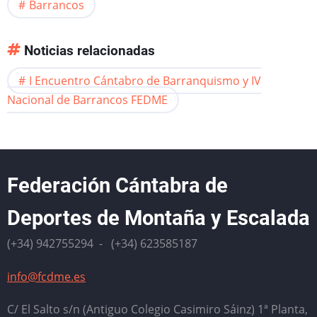
Barrancos
Noticias relacionadas
I Encuentro Cántabro de Barranquismo y IV
Nacional de Barrancos FEDME
Federación Cántabra de
Deportes de Montaña y Escalada
(+34) 942755294 - (+34) 623585187
info@fcdme.es
C/ El Salto s/n (Antiguo Colegio Casimiro Sáinz) 1ª Planta,