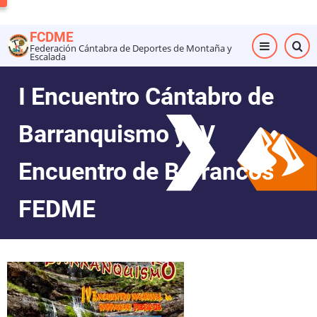
Pasar
al
FCDME
contenido
Federación Cántabra de Deportes de Montaña y
Escalada
principal
I Encuentro Cántabro de
Barranquismo y IV
Encuentro de Barrancos
FEDME