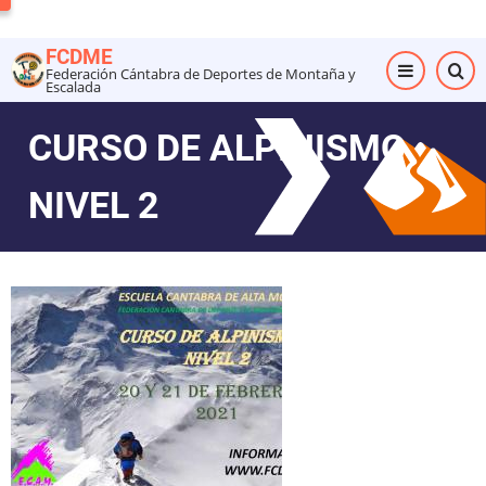
Pasar
al
FCDME
contenido
Federación Cántabra de Deportes de Montaña y
Escalada
principal
CURSO DE ALPINISMO
NIVEL 2