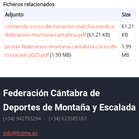
Ficheros relacionados
Adjunto
Size
contenido-curso-de-iniciacion-marcha-nordica-
61.21
federacion-montana-cantabria.pdf
(61.21 KB)
KB
poster-federacion-montana-cantabria-curso-de-
1.99
iniciacion-2025.pdf
(1.99 MB)
MB
Federación Cántabra de
Deportes de Montaña y Escalada
(+34) 942755294 - (+34) 623585187
info@fcdme.es