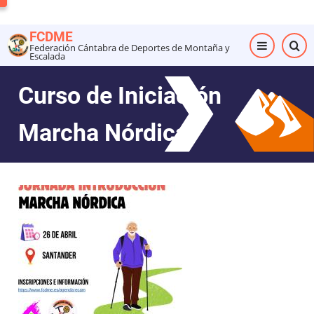
Pasar
al
FCDME
contenido
Federación Cántabra de Deportes de Montaña y
Escalada
principal
Curso de Iniciación
Marcha Nórdica