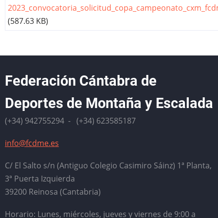
2023_convocatoria_solicitud_copa_campeonato_cxm_fcd
(587.63 KB)
Federación Cántabra de
Deportes de Montaña y Escalada
(+34) 942755294 - (+34) 623585187
info@fcdme.es
C/ El Salto s/n (Antiguo Colegio Casimiro Sáinz) 1ª Planta,
3ª Puerta Izquierda
39200 Reinosa (Cantabria)
Horario: Lunes, miércoles, jueves y viernes de 9:00 a