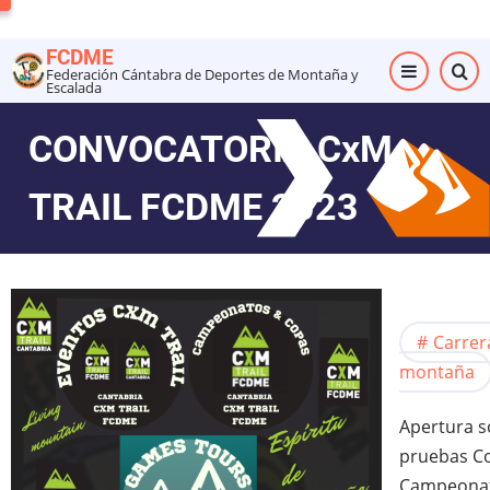
Pasar
al
FCDME
contenido
Federación Cántabra de Deportes de Montaña y
Escalada
principal
CONVOCATORIA CxM
TRAIL FCDME 2023
Carrer
montaña
Apertura s
pruebas C
Campeonat