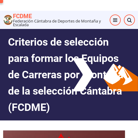
Pasar
al
FCDME
contenido
Federación Cántabra de Deportes de Montaña y
Escalada
principal
Criterios de selección
para formar los Equipos
de Carreras por Montaña
de la selección Cántabra
(FCDME)