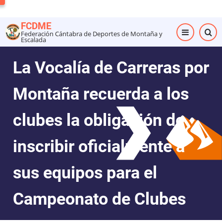
Pasar
al
FCDME
contenido
Federación Cántabra de Deportes de Montaña y
Escalada
principal
La Vocalía de Carreras por
Montaña recuerda a los
clubes la obligación de
inscribir oficialmente a
sus equipos para el
Campeonato de Clubes