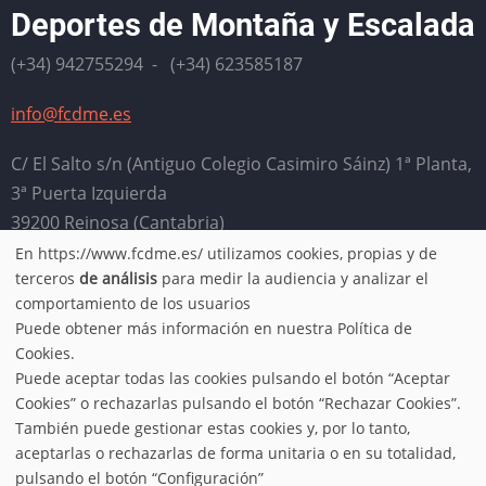
Deportes de Montaña y Escalada
(+34) 942755294 - (+34) 623585187
info@fcdme.es
C/ El Salto s/n (Antiguo Colegio Casimiro Sáinz) 1ª Planta,
3ª Puerta Izquierda
39200 Reinosa (Cantabria)
En https://www.fcdme.es/ utilizamos cookies, propias y de
Horario: Lunes, miércoles, jueves y viernes de 9:00 a
Use
terceros
de análisis
para medir la audiencia y analizar el
13:00. Martes de 16:00 a 20:00
comportamiento de los usuarios
of
Puede obtener más información en nuestra Política de
Aviso legal
-
Política de privacidad
-
Condiciones de uso
-
Cookies.
personal
Puede aceptar todas las cookies pulsando el botón “Aceptar
Política de cookies
Cookies” o rechazarlas pulsando el botón “Rechazar Cookies”.
data
También puede gestionar estas cookies y, por lo tanto,
aceptarlas o rechazarlas de forma unitaria o en su totalidad,
© 2026 FCDME, All rights reserved.
pulsando el botón “Configuración”