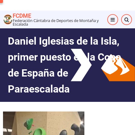
Pasar
al
FCDME
contenido
Federación Cántabra de Deportes de Montaña y
Escalada
principal
Daniel Iglesias de la Isla,
primer puesto en la Copa
de España de
Paraescalada