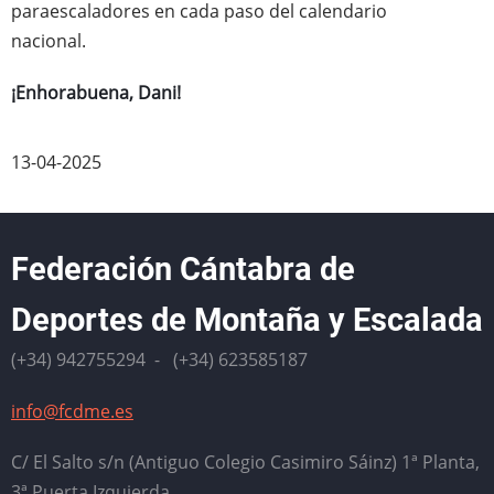
paraescaladores en cada paso del calendario
nacional.
¡Enhorabuena, Dani!
13-04-2025
Federación Cántabra de
Deportes de Montaña y Escalada
(+34) 942755294 - (+34) 623585187
info@fcdme.es
C/ El Salto s/n (Antiguo Colegio Casimiro Sáinz) 1ª Planta,
3ª Puerta Izquierda