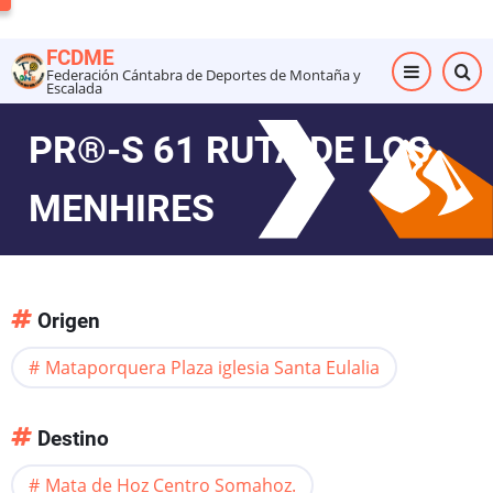
Pasar
al
FCDME
contenido
Federación Cántabra de Deportes de Montaña y
Escalada
principal
PR®-S 61 RUTA DE LOS
MENHIRES
Origen
Mataporquera Plaza iglesia Santa Eulalia
Destino
Mata de Hoz Centro Somahoz.