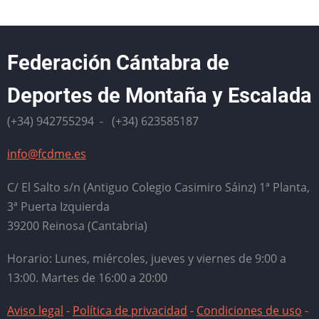
Federación Cántabra de
Deportes de Montaña y Escalada
(+34) 942755294 - (+34) 623585187
info@fcdme.es
C/ El Salto s/n (Antiguo Colegio Casimiro Sáinz) 1ª Planta,
3ª Puerta Izquierda
39200 Reinosa (Cantabria)
Horario: Lunes, miércoles, jueves y viernes de 9:00 a
13:00. Martes de 16:00 a 20:00
Aviso legal
-
Política de privacidad
-
Condiciones de uso
-