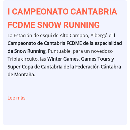
RAQUETAS
DE
I CAMPEONATO CANTABRIA
NIEVE
FCDME SNOW RUNNING
2022
La Estación de esquí de Alto Campoo, Albergó el
I
Campeonato de Cantabria FCDME de la especialidad
de Snow Running
, Puntuable, para un novedoso
Triple circuito, las
Winter Games, Games Tours y
Super Copa de Cantabria de la Federación Cántabra
de Montaña.
Lee más
sobre
I
CAMPEONATO
CANTABRIA
FCDME