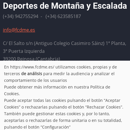
Deportes de Montaña y Escalada
(+34) 942755294 - (+34) 623585187
info@fcdme.es
C/ El Salto s/n (Antiguo Colegio Casimiro Sáinz) 1ª Planta,
3ª Puerta Izquierda
39200 Reinosa (Cantabria)
En https://www.fcdme.es/ utilizamos cookies, propias y de
Horario: Lunes, miércoles, jueves y viernes de 9:00 a
Use
terceros
de análisis
para medir la audiencia y analizar el
13:00. Martes de 16:00 a 20:00
comportamiento de los usuarios
of
Puede obtener más información en nuestra Política de
Aviso legal
-
Política de privacidad
-
Condiciones de uso
-
Cookies.
personal
Puede aceptar todas las cookies pulsando el botón “Aceptar
Política de cookies
Cookies” o rechazarlas pulsando el botón “Rechazar Cookies”.
data
También puede gestionar estas cookies y, por lo tanto,
aceptarlas o rechazarlas de forma unitaria o en su totalidad,
© 2026 FCDME, All rights reserved.
and
pulsando el botón “Configuración”