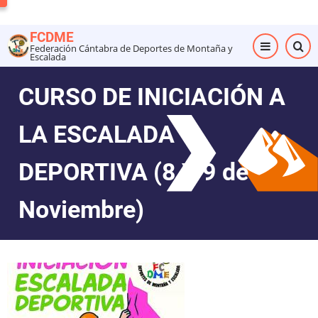
Pasar
al
FCDME
contenido
Federación Cántabra de Deportes de Montaña y
Escalada
principal
CURSO DE INICIACIÓN A
LA ESCALADA
DEPORTIVA (8 Y 9 de
Noviembre)