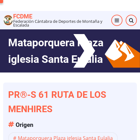
Pasar
al
FCDME
contenido
Federación Cántabra de Deportes de Montaña y
Escalada
principal
Mataporquera Plaza
iglesia Santa Eulalia
PR®-S 61 RUTA DE LOS
MENHIRES
Origen
Mataporquera Plaza iglesia Santa Eulalia