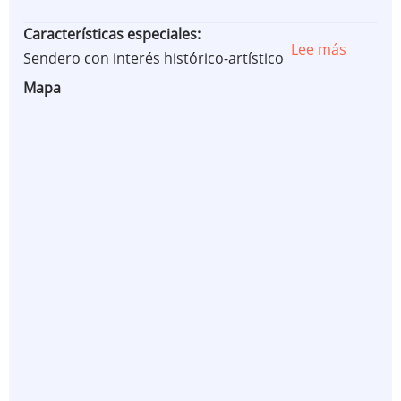
Características especiales
Lee más
sobre
Sendero con interés histórico-artístico
PR®-
Mapa
S
61
RUTA
DE
LOS
MENHIR