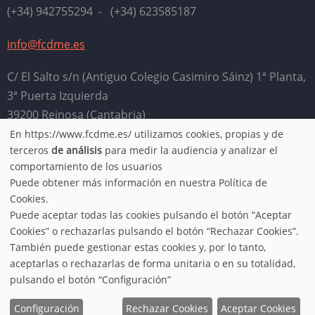
(+34) 942755294 - (+34) 623585187
info@fcdme.es
C/ El Salto s/n (Antiguo Colegio Casimiro Sáinz) 1ª Planta,
3ª Puerta Izquierda
39200 Reinosa (Cantabria)
En https://www.fcdme.es/ utilizamos cookies, propias y de
Horario: Lunes, miércoles, jueves y viernes de 9:00 a
Use
terceros
de análisis
para medir la audiencia y analizar el
13:00. Martes de 16:00 a 20:00
comportamiento de los usuarios
of
Puede obtener más información en nuestra Política de
Aviso legal
-
Política de privacidad
-
Condiciones de uso
-
Cookies.
personal
Puede aceptar todas las cookies pulsando el botón “Aceptar
Política de cookies
Cookies” o rechazarlas pulsando el botón “Rechazar Cookies”.
data
También puede gestionar estas cookies y, por lo tanto,
aceptarlas o rechazarlas de forma unitaria o en su totalidad,
© 2026 FCDME, All rights reserved.
and
pulsando el botón “Configuración”
Configuración
Rechazar Cookies
Aceptar Cookies