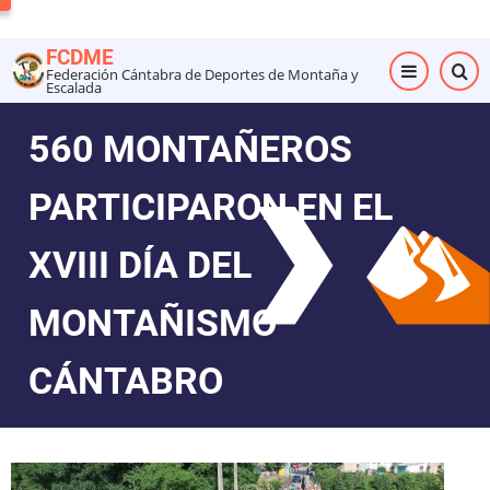
Pasar
al
FCDME
contenido
Federación Cántabra de Deportes de Montaña y
Escalada
principal
560 MONTAÑEROS
PARTICIPARON EN EL
XVIII DÍA DEL
MONTAÑISMO
CÁNTABRO