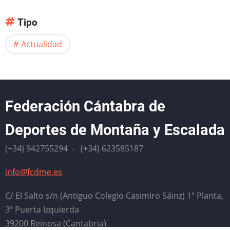
Tipo
Actualidad
Federación Cántabra de
Deportes de Montaña y Escalada
(+34) 942755294 - (+34) 623585187
info@fcdme.es
C/ El Salto s/n (Antiguo Colegio Casimiro Sáinz) 1ª Planta,
3ª Puerta Izquierda
39200 Reinosa (Cantabria)