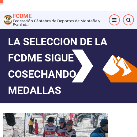
Pasar
al
FCDME
contenido
Federación Cántabra de Deportes de Montaña y
Escalada
principal
LA SELECCION DE LA
FCDME SIGUE
COSECHANDO
MEDALLAS