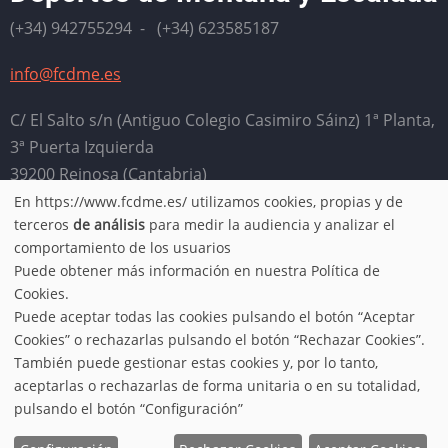
(+34) 942755294 - (+34) 623585187
info@fcdme.es
C/ El Salto s/n (Antiguo Colegio Casimiro Sáinz) 1ª Planta,
3ª Puerta Izquierda
39200 Reinosa (Cantabria)
En https://www.fcdme.es/ utilizamos cookies, propias y de
Horario: Lunes, miércoles, jueves y viernes de 9:00 a
Use
terceros
de análisis
para medir la audiencia y analizar el
13:00. Martes de 16:00 a 20:00
comportamiento de los usuarios
of
Puede obtener más información en nuestra Política de
Aviso legal
-
Política de privacidad
-
Condiciones de uso
-
Cookies.
personal
Puede aceptar todas las cookies pulsando el botón “Aceptar
Política de cookies
Cookies” o rechazarlas pulsando el botón “Rechazar Cookies”.
data
También puede gestionar estas cookies y, por lo tanto,
aceptarlas o rechazarlas de forma unitaria o en su totalidad,
© 2026 FCDME, All rights reserved.
and
pulsando el botón “Configuración”