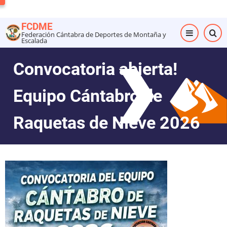
Pasar
al
FCDME
contenido
Federación Cántabra de Deportes de Montaña y
Escalada
principal
Convocatoria abierta!
Equipo Cántabro de
Raquetas de Nieve 2026