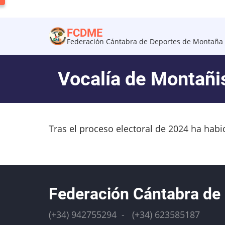
Pasar
al
FCDME
contenido
Federación Cántabra de Deportes de Montaña 
principal
Vocalía de Montañ
Tras el proceso electoral de 2024 ha habi
Federación Cántabra de
(+34) 942755294 - (+34) 623585187