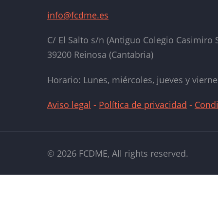
info@fcdme.es
C/ El Salto s/n (Antiguo Colegio Casimiro S
39200 Reinosa (Cantabria)
Horario: Lunes, miércoles, jueves y vierne
Aviso legal
-
Política de privacidad
-
Condi
© 2026 FCDME, All rights reserved.