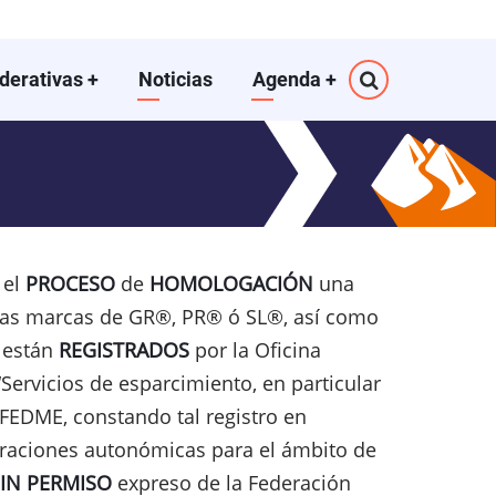
ederativas
+
Noticias
Agenda
+
 el
PROCESO
de
HOMOLOGACIÓN
una
stas marcas de GR®, PR® ó SL®, así como
e están
REGISTRADOS
por la Oficina
“Servicios de esparcimiento, en particular
a FEDME, constando tal registro en
deraciones autonómicas para el ámbito de
SIN PERMISO
expreso de la Federación