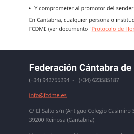
Y comprometer al promotor del sendero
En Cantabria, cualquier persona o institu
FCDME (ver documento "
Protocolo de H
Federación Cántabra de
(+34) 942755294 - (+34) 623585187
info@fcdme.es
C/ El Salto s/n (Antiguo Colegio Casimiro S
39200 Reinosa (Cantabria)