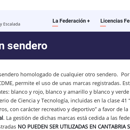
Main
La Federación
+
Licencias F
y Escalada
navigation
n sendero
 sendero homologado de cualquier otro sendero. Por
FCDME, permite el uso de unas marcas registradas. E
tes: blanco y rojo, blanco y amarillo y blanco y verd
io de Ciencia y Tecnología, incluidas en la clase 41 
os, con carácter recreativo y deportivo” a favor de l
al
. La gestión de dichas marcas está cedida a las fe
istradas
NO PUEDEN SER UTILIZADAS EN CANTABRIA 