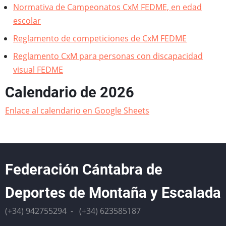
Normativa de Campeonatos CxM FEDME, en edad
escolar
Reglamento de competiciones de CxM FEDME
Reglamento CxM para personas con discapacidad
visual FEDME
Calendario de 2026
Enlace al calendario en Google Sheets
Federación Cántabra de
Deportes de Montaña y Escalada
(+34) 942755294 - (+34) 623585187