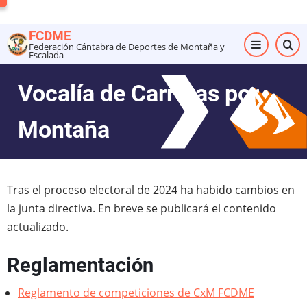
Pasar
al
FCDME
contenido
Federación Cántabra de Deportes de Montaña y
Escalada
principal
Vocalía de Carreras por
Montaña
Tras el proceso electoral de 2024 ha habido cambios en
la junta directiva. En breve se publicará el contenido
actualizado.
Reglamentación
Reglamento de competiciones de CxM FCDME