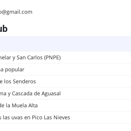
o@gmail.com
ub
elar y San Carlos (PNPE)
ha popular
de los Senderos
ama y Cascada de Aguasal
e la Muela Alta
las uvas en Pico Las Nieves