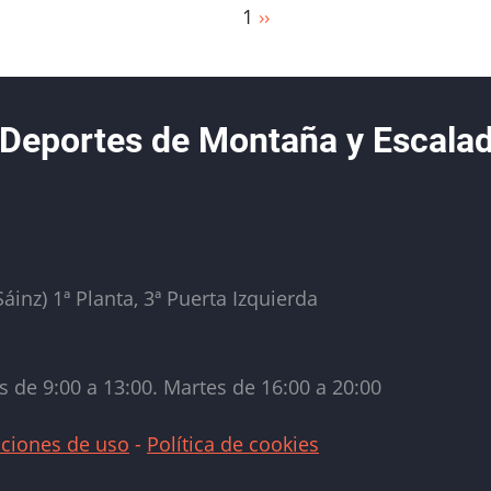
1
Siguiente
››
página
 Deportes de Montaña y Escala
áinz) 1ª Planta, 3ª Puerta Izquierda
s de 9:00 a 13:00. Martes de 16:00 a 20:00
ciones de uso
-
Política de cookies