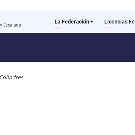
Main
La Federación
+
Licencias F
y Escalada
navigation
Colindres