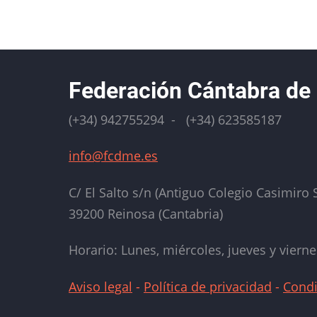
Paginación
Federación Cántabra de
(+34) 942755294 - (+34) 623585187
info@fcdme.es
C/ El Salto s/n (Antiguo Colegio Casimiro S
39200 Reinosa (Cantabria)
Horario: Lunes, miércoles, jueves y vierne
Aviso legal
-
Política de privacidad
-
Condi