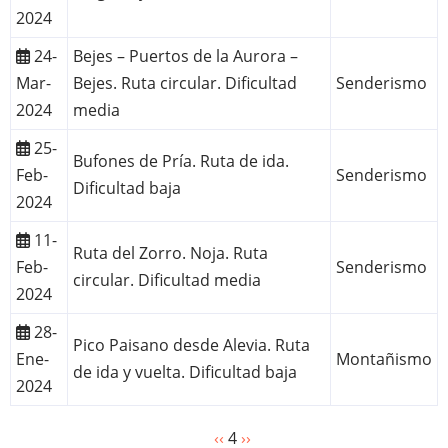
2024
24-
Bejes – Puertos de la Aurora –
Mar-
Bejes. Ruta circular. Dificultad
Senderismo
2024
media
25-
Bufones de Pría. Ruta de ida.
Feb-
Senderismo
Dificultad baja
2024
11-
Ruta del Zorro. Noja. Ruta
Feb-
Senderismo
circular. Dificultad media
2024
28-
Pico Paisano desde Alevia. Ruta
Ene-
Montañismo
de ida y vuelta. Dificultad baja
2024
Página
‹‹
4
Siguiente
››
Paginación