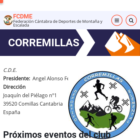
Pasar
al
FCDME
contenido
Federación Cántabra de Deportes de Montaña y
Escalada
principal
CORREMILLAS
C.D.E.
Presidente
Angel Alonso Fernández
Dirección
Joaquín del Piélago nº1
39520
Comillas
Cantabria
España
Próximos eventos del club