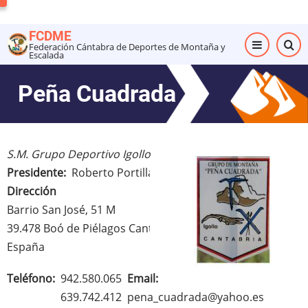
Pasar
al
FCDME
contenido
Federación Cántabra de Deportes de Montaña y
Escalada
principal
Peña Cuadrada
S.M. Grupo Deportivo Igollo
Presidente
Roberto Portilla Ocejo
Dirección
Barrio San José, 51 M
39.478
Boó de Piélagos
Cantabria
España
Teléfono
942.580.065
Email
639.742.412
pena_cuadrada@yahoo.es