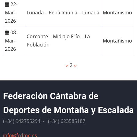
22-
Mar-
Lunada – Peña Imunia – Lunada
Montañismo
2026
08-
Corconte – Midiajo Frío – La
Mar-
Montañismo
Población
2026
Página
‹‹
2
Siguiente
››
Paginación
anterior
página
Federación Cántabra de
Deportes de Montaña y Escalada
(+34) 942755294 - (+34) 623585187
info@fcdme.es