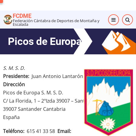
Pasar
al
FCDME
contenido
Federación Cántabra de Deportes de Montaña y
Escalada
principal
Picos de Europa
S. M. S. D.
Presidente
Juan Antonio Lantarón Barquín
Dirección
Picos de Europa
S. M. S. D.
C/ La Florida, 1 – 2ºIzda 39007 – Santander-
39007
Santander
Cantabria
España
Teléfono
615 41 33 58
Email