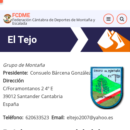
Pasar
al
FCDME
contenido
Federación Cántabra de Deportes de Montaña y
Escalada
principal
El Tejo
Grupo de Montaña
Presidente
Consuelo Bárcena González
Dirección
C/Foramontanos 2 4º E
39012
Santander
Cantabria
España
Teléfono
620633523
Email
eltejo2007@yahoo.es