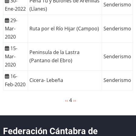
30-
Peña Tú y Bufones de Arenillas
Senderismo
Ene-2022
(Llanes)
29-
Mar-
Ruta por el Río Hijar (Campoo)
Senderismo
2020
15-
Peninsula de la Lastra
Mar-
Senderismo
(Pantano del Ebro)
2020
16-
Cicera- Lebeña
Senderismo
Feb-2020
Página
‹‹
4
Siguiente
››
Paginación
anterior
página
Federación Cántabra de