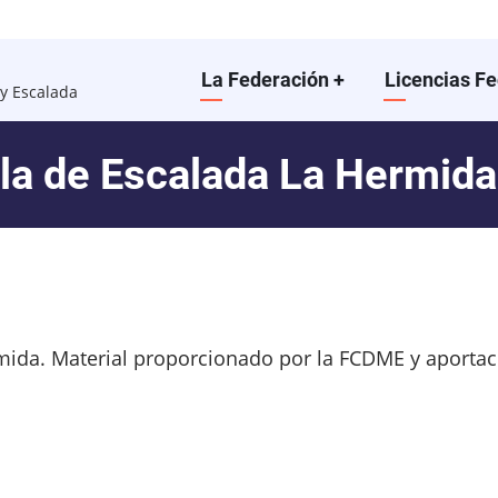
Main
La Federación
+
Licencias F
y Escalada
navigation
ela de Escalada La Hermida
mida. Material proporcionado por la FCDME y aportac