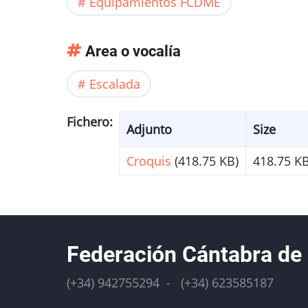
Equipamientos FCDME
Area o vocalía
Escalada
Fichero
Adjunto
Size
Croquis
(418.75 KB)
418.75 K
Federación Cántabra de
(+34) 942755294 - (+34) 623585187