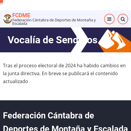
Pasar
al
FCDME
contenido
Federación Cántabra de Deportes de Montaña y
Escalada
principal
Vocalía de Senderos
Tras el proceso electoral de 2024 ha habido cambios en
la junta directiva. En breve se publicará el contenido
actualizado
Federación Cántabra de
Deportes de Montaña y Escalada