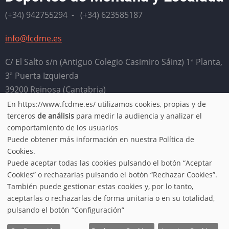
(+34) 942755294 - (+34) 623585187
info@fcdme.es
C/ El Salto s/n (Antiguo Colegio Casimiro Sáinz) 1ª Planta,
3ª Puerta Izquierda
39200 Reinosa (Cantabria)
En https://www.fcdme.es/ utilizamos cookies, propias y de
Horario: Lunes, miércoles, jueves y viernes de 9:00 a
Use
terceros
de análisis
para medir la audiencia y analizar el
13:00. Martes de 16:00 a 20:00
comportamiento de los usuarios
of
Puede obtener más información en nuestra Política de
Aviso legal
-
Política de privacidad
-
Condiciones de uso
-
Cookies.
personal
Puede aceptar todas las cookies pulsando el botón “Aceptar
Política de cookies
Cookies” o rechazarlas pulsando el botón “Rechazar Cookies”.
data
También puede gestionar estas cookies y, por lo tanto,
aceptarlas o rechazarlas de forma unitaria o en su totalidad,
© 2026 FCDME, All rights reserved.
and
pulsando el botón “Configuración”