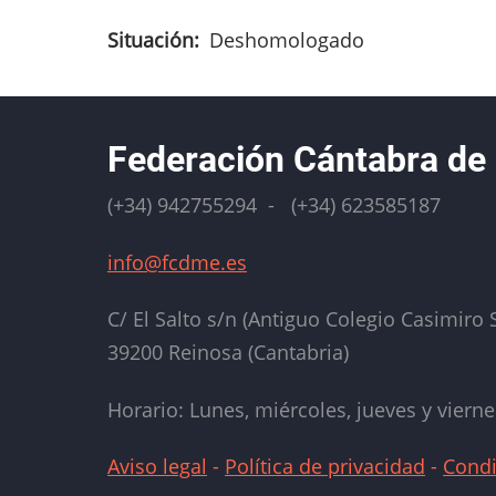
Situación
Deshomologado
Federación Cántabra de
(+34) 942755294 - (+34) 623585187
info@fcdme.es
C/ El Salto s/n (Antiguo Colegio Casimiro S
39200 Reinosa (Cantabria)
Horario: Lunes, miércoles, jueves y vierne
Aviso legal
-
Política de privacidad
-
Condi