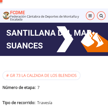
Pasar
al
FCDME
contenido
Federación Cántabra de Deportes de Montaña y
Escalada
principal
SANTILLANA DEL MAR--
SUANCES
GR 73 LA CALZADA DE LOS BLENDIOS
Número de etapa
7
Tipo de recorrido
Travesía