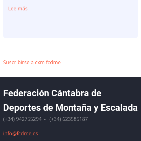
Lee más
sobre
LUCIA
IBÁÑEZ
Y
MARCOS
SANTIAGO
CAMPEONES
Suscribirse a cxm fcdme
DE
CANTABRIA
FCDME
Federación Cántabra de
DE
RAQUETAS
Deportes de Montaña y Escalada
DE
(+34) 942755294 - (+34) 623585187
NIEVE
info@fcdme.es