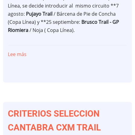
Línea, se decide introducir al mismo circuito **7
agosto:
Pujayo Trail
/ Bárcena de Pie de Concha
(Copa Línea) y **25 septiembre:
Brusco Trail - GP
Riomiera
/ Noja ( Copa Línea).
Lee más
sobre
MODIFICACION
CALENDARIO
CxM
TRAIL
FCDME
2022
CRITERIOS SELECCION
CANTABRA CXM TRAIL