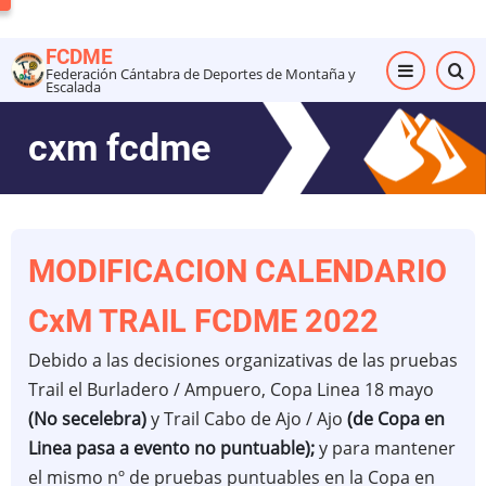
Pasar
al
FCDME
contenido
Federación Cántabra de Deportes de Montaña y
Escalada
principal
cxm fcdme
MODIFICACION CALENDARIO
CxM TRAIL FCDME 2022
Debido a las decisiones organizativas de las pruebas
Trail el Burladero / Ampuero, Copa Linea 18 mayo
(No secelebra)
y Trail Cabo de Ajo / Ajo
(de Copa en
Linea pasa a evento no puntuable);
y para mantener
el mismo nº de pruebas puntuables en la Copa en