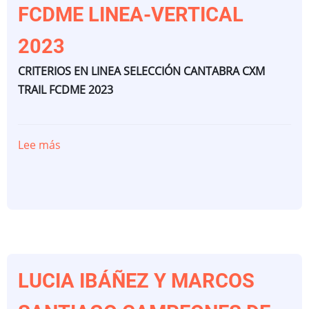
FCDME LINEA-VERTICAL
2023
CRITERIOS EN LINEA SELECCIÓN CANTABRA CXM
TRAIL FCDME 2023
Lee más
sobre
CRITERIOS
SELECCION
CANTABRA
CXM
TRAIL
FCDME
LINEA-
LUCIA IBÁÑEZ Y MARCOS
VERTICAL