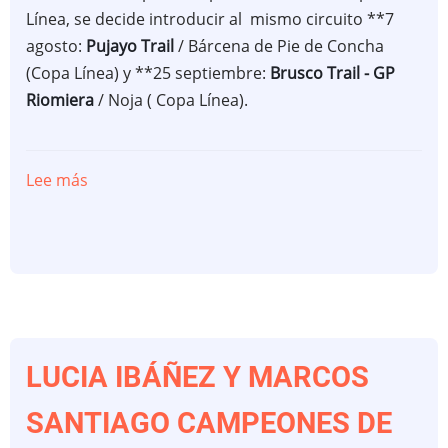
Línea, se decide introducir al mismo circuito **7
agosto:
Pujayo Trail
/ Bárcena de Pie de Concha
(Copa Línea) y **25 septiembre:
Brusco Trail - GP
Riomiera
/ Noja ( Copa Línea).
Lee más
sobre
MODIFICACION
CALENDARIO
CxM
TRAIL
FCDME
2022
LUCIA IBÁÑEZ Y MARCOS
SANTIAGO CAMPEONES DE