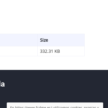
Size
332.31 KB
da
En https://www.fcdme.es/ utilizamos cookies, propias y