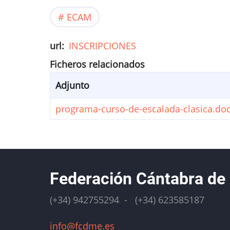
ECAM
url
INSCRIPCIONES
Ficheros relacionados
Adjunto
programa-curso-de-escalada-clasica.doc
Federación Cántabra de
(+34) 942755294 - (+34) 623585187
info@fcdme.es