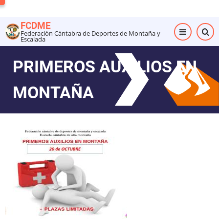
Pasar
al
FCDME
contenido
Federación Cántabra de Deportes de Montaña y
Escalada
principal
PRIMEROS AUXILIOS EN
MONTAÑA