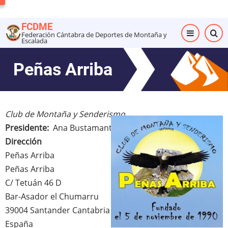
Pasar
al
FCDME
contenido
Federación Cántabra de Deportes de Montaña y
Escalada
principal
Peñas Arriba
Club de Montaña y Senderismo
Presidente
Ana Bustamante
Dirección
Peñas
Arriba
Peñas Arriba
C/ Tetuán 46 D
Bar-Asador el Chumarru
39004
Santander
Cantabria
España