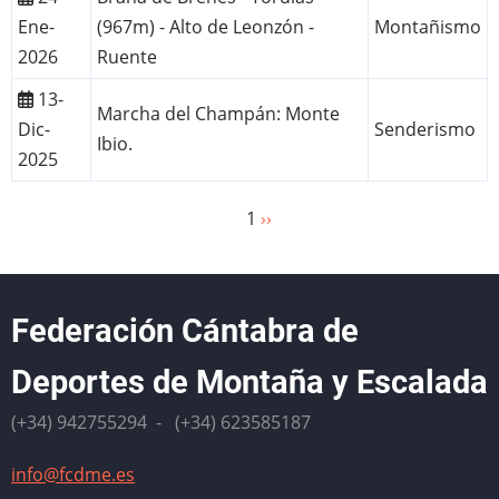
Ene-
(967m) - Alto de Leonzón -
Montañismo
2026
Ruente
13-
Marcha del Champán: Monte
Dic-
Senderismo
Ibio.
2025
1
Siguiente
››
Paginación
página
Federación Cántabra de
Deportes de Montaña y Escalada
(+34) 942755294 - (+34) 623585187
info@fcdme.es