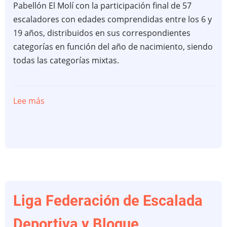
Pabellón El Molí con la participación final de 57
escaladores con edades comprendidas entre los 6 y
19 años, distribuidos en sus correspondientes
categorías en función del año de nacimiento, siendo
todas las categorías mixtas.
Lee más
sobre
Parbayón
abre
la
Liga
Federacion
Escalada
Deportiva
Liga Federación de Escalada
y
Deportiva y Bloque
Bloque.