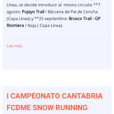
Línea, se decide introducir al mismo circuito **7
agosto:
Pujayo Trail
/ Bárcena de Pie de Concha
(Copa Línea) y **25 septiembre:
Brusco Trail - GP
Riomiera
/ Noja ( Copa Línea).
Lee más
sobre
MODIFICACION
CALENDARIO
CxM
TRAIL
FCDME
2022
I CAMPEONATO CANTABRIA
FCDME SNOW RUNNING