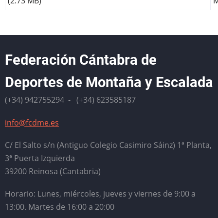
(2.73 MB)
Federación Cántabra de
Deportes de Montaña y Escalada
(+34) 942755294 - (+34) 623585187
info@fcdme.es
C/ El Salto s/n (Antiguo Colegio Casimiro Sáinz) 1ª Planta,
3ª Puerta Izquierda
39200 Reinosa (Cantabria)
Horario: Lunes, miércoles, jueves y viernes de 9:00 a
13:00. Martes de 16:00 a 20:00