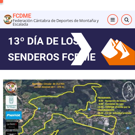
Pasar
al
FCDME
contenido
Federación Cántabra de Deportes de Montaña y
Escalada
principal
13º DÍA DE LOS
SENDEROS FCDME