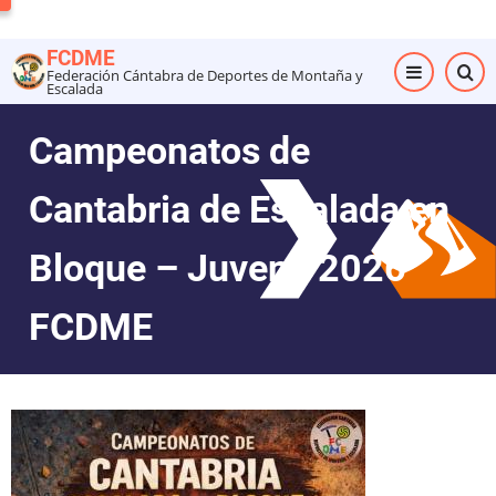
Pasar
al
FCDME
contenido
Federación Cántabra de Deportes de Montaña y
Escalada
principal
Campeonatos de
Cantabria de Escalada en
Bloque – Juvenil 2026
FCDME