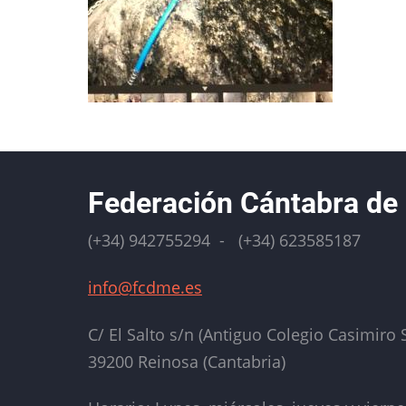
Federación Cántabra de
(+34) 942755294 - (+34) 623585187
info@fcdme.es
C/ El Salto s/n (Antiguo Colegio Casimiro S
39200 Reinosa (Cantabria)