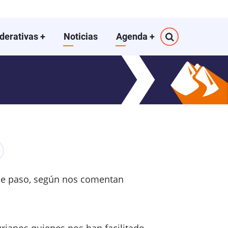
ederativas
+
Noticias
Agenda
+
de paso, según nos comentan
ianos quienes nos han facilitado