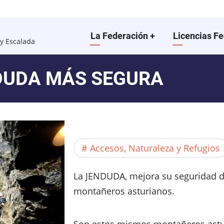
Main
La Federación
+
Licencias F
y Escalada
navigation
DUDA MÁS SEGURA
Accesos, Naturaleza y Refugios
La JENDUDA, mejora su seguridad 
montañeros asturianos.
Son estos mismos montañeros astur