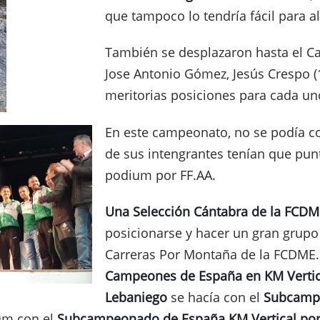
que tampoco lo tendría fácil para a
También se desplazaron hasta el 
Jose Antonio Gómez, Jesús Crespo (
meritorias posiciones para cada uno
En este campeonato, no se podía co
de sus intengrantes tenían que pun
podium por FF.AA.
Una Selección Cántabra de la FCDM
posicionarse y hacer un gran grupo
Carreras Por Montaña de la FCDME.
Campeones de España en KM Vertic
Lebaniego
se hacía con el
Subcampe
ium con el
Subcampeonado de España KM Vertical por