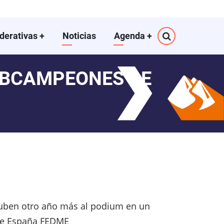
ederativas
+
Noticias
Agenda
+
UBCAMPEONES DE
 suben otro año más al podium en un
de España FEDME