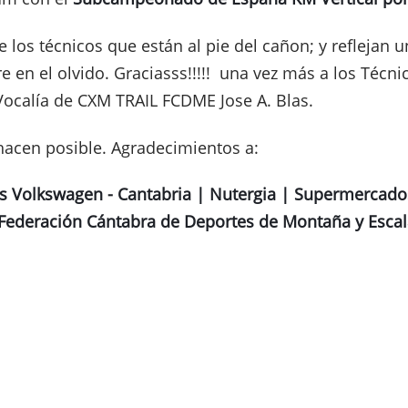
 los técnicos que están al pie del cañon; y reflejan u
 en el olvido. Graciasss!!!!! una vez más a los Técn
Vocalía de CXM TRAIL FCDME Jose A. Blas.
hacen posible. Agradecimientos a:
 Volkswagen - Cantabria | Nutergia | Supermercados 
 Federación Cántabra de Deportes de Montaña y Esca