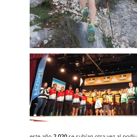
este año
2.020
se subían otra vez al pod