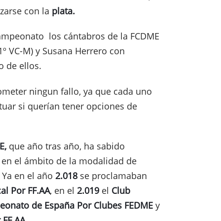
lzarse con la
plata.
Campeonato los cántabros de la FCDME
1º VC-M) y Susana Herrero con
 de ellos.
meter ningun fallo, ya que cada uno
tuar si querían tener opciones de
E,
que año tras año, ha sabido
 en el ámbito de la modalidad de
 Ya en el año
2.018
se proclamaban
al Por FF.AA
, en el
2.019
el
Club
onato de España Por Clubes FEDME
y
 FF.AA.