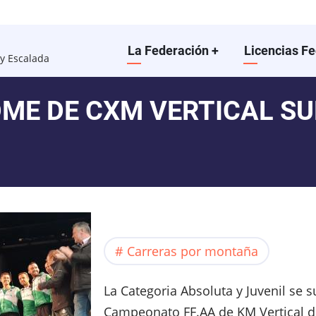
Main
La Federación
+
Licencias F
y Escalada
navigation
DME DE CXM VERTICAL S
Carreras por montaña
La Categoria Absoluta y Juvenil se
Campeonato FF.AA de KM Vertical 