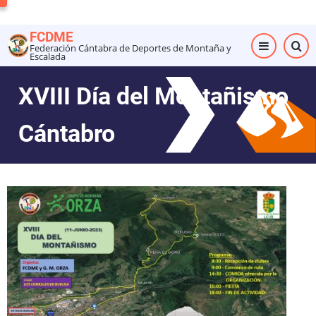
Pasar
al
FCDME
contenido
Federación Cántabra de Deportes de Montaña y
Escalada
principal
XVIII Día del Montañismo
Cántabro