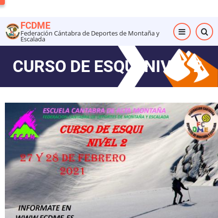
Pasar
al
FCDME
contenido
Federación Cántabra de Deportes de Montaña y
Escalada
principal
CURSO DE ESQUI NIVEL 2