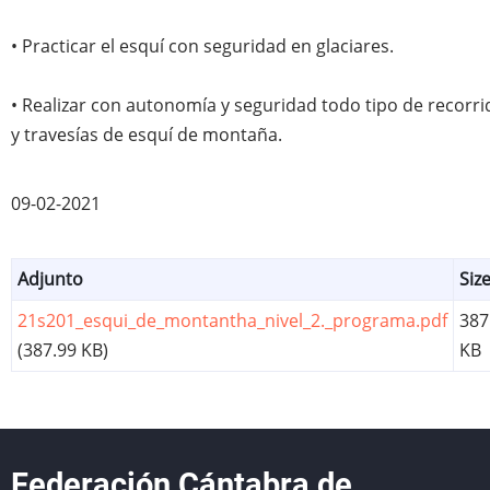
• Practicar el esquí con seguridad en glaciares.
• Realizar con autonomía y seguridad todo tipo de recorri
y travesías de esquí de montaña.
09-02-2021
Adjunto
Siz
21s201_esqui_de_montantha_nivel_2._programa.pdf
387
(387.99 KB)
KB
Federación Cántabra de