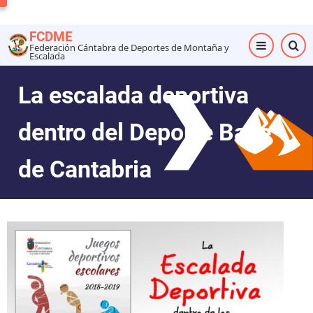
Pasar
al
FCDME
contenido
Federación Cántabra de Deportes de Montaña y
Escalada
principal
La escalada deportiva
dentro del Deporte Base
de Cantabria