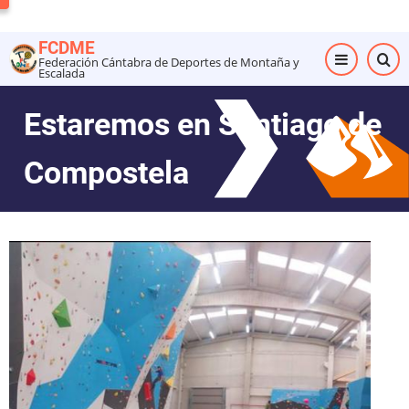
Pasar
al
FCDME
contenido
Federación Cántabra de Deportes de Montaña y
Escalada
principal
Estaremos en Santiago de
Compostela