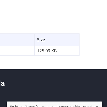
Size
125.09 KB
da
En https://www.fcdme.es/ utilizamos cookies, propias y