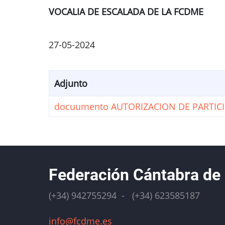
VOCALIA DE ESCALADA DE LA FCDME
27-05-2024
Adjunto
docuumento AUTORIZACION DE PARTIC
Federación Cántabra de
(+34) 942755294 - (+34) 623585187
info@fcdme.es