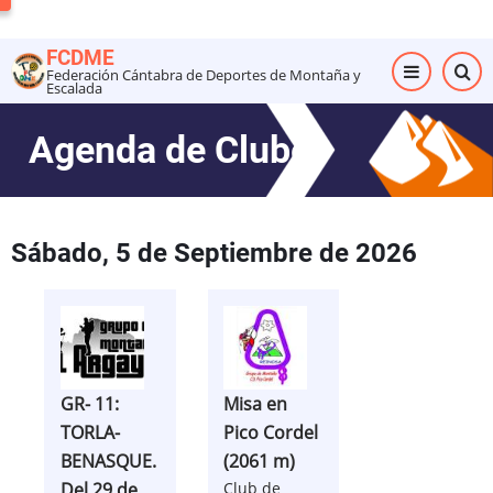
Pasar
al
FCDME
contenido
Federación Cántabra de Deportes de Montaña y
Escalada
principal
Agenda de Clubes
Sábado, 5 de Septiembre de 2026
GR- 11:
Misa en
TORLA-
Pico Cordel
BENASQUE.
(2061 m)
Del 29 de
Club de