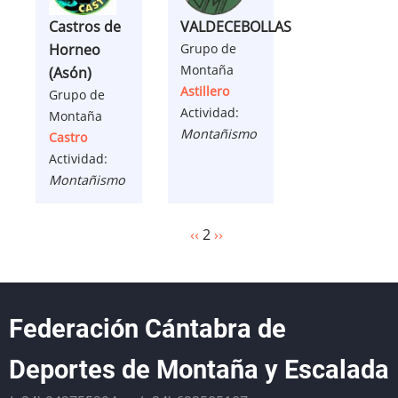
Castros de
VALDECEBOLLAS
Horneo
Grupo de
Montaña
(Asón)
Astillero
Grupo de
Actividad:
Montaña
Montañismo
Castro
Actividad:
Montañismo
Paginación
Página
‹‹
2
Siguiente
››
anterior
página
Federación Cántabra de
Deportes de Montaña y Escalada