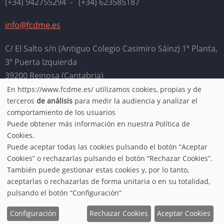
(+34) 942755294 - (+34) 623585187
info@fcdme.es
C/ El Salto s/n (Antiguo Colegio Casimiro Sáinz) 1ª Planta,
3ª Puerta Izquierda
39200 Reinosa (Cantabria)
En https://www.fcdme.es/ utilizamos cookies, propias y de
Horario: Lunes, miércoles, jueves y viernes de 9:00 a
Use
terceros
de análisis
para medir la audiencia y analizar el
13:00. Martes de 16:00 a 20:00
comportamiento de los usuarios
of
Puede obtener más información en nuestra Política de
Aviso legal
-
Política de privacidad
-
Condiciones de uso
-
Cookies.
personal
Puede aceptar todas las cookies pulsando el botón “Aceptar
Política de cookies
Cookies” o rechazarlas pulsando el botón “Rechazar Cookies”.
data
También puede gestionar estas cookies y, por lo tanto,
aceptarlas o rechazarlas de forma unitaria o en su totalidad,
© 2026 FCDME, All rights reserved.
and
pulsando el botón “Configuración”
Configuración
Rechazar Cookies
Aceptar Cookies
cookies