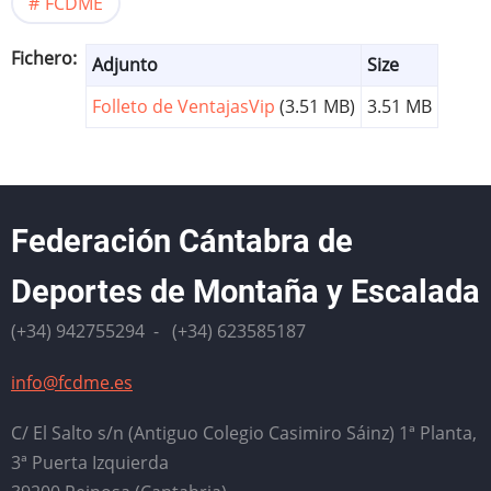
FCDME
Fichero
Adjunto
Size
Folleto de VentajasVip
(3.51 MB)
3.51 MB
Federación Cántabra de
Deportes de Montaña y Escalada
(+34) 942755294 - (+34) 623585187
info@fcdme.es
C/ El Salto s/n (Antiguo Colegio Casimiro Sáinz) 1ª Planta,
3ª Puerta Izquierda