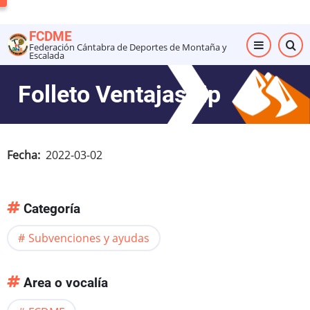
Pasar
al
FCDME
contenido
Federación Cántabra de Deportes de Montaña y
Escalada
principal
Folleto VentajasVip
Fecha
2022-03-02
Categoría
Subvenciones y ayudas
Area o vocalía