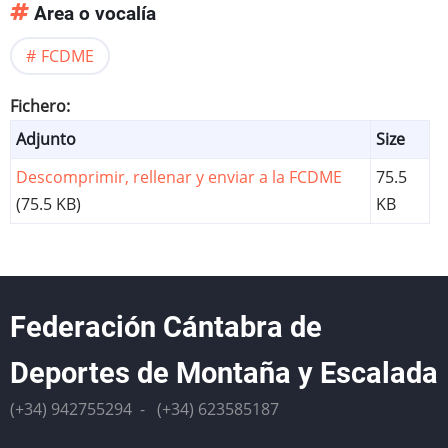
Area o vocalía
FCDME
Fichero
Adjunto
Size
Descomprimir, rellenar y enviar a la FCDME
75.5
(75.5 KB)
KB
Federación Cántabra de
Deportes de Montaña y Escalada
(+34) 942755294 - (+34) 623585187