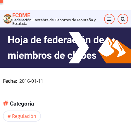
Pasar
al
FCDME
contenido
Federación Cántabra de Deportes de Montaña y
Escalada
principal
Hoja de federación de
miembros de clubes
Fecha
2016-01-11
Categoría
Regulación